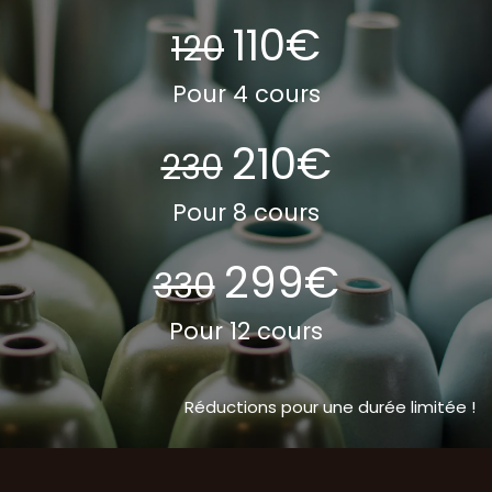
110€
120
Pour 4 cours
210€
230
Pour 8 cours
299€
330
Pour 12 cours
Réductions pour une durée limitée !