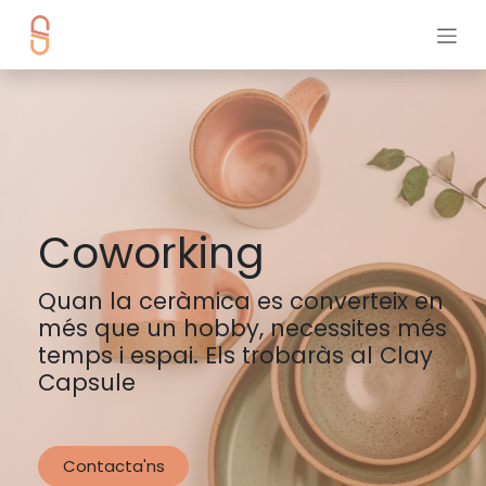
Skip to Content
Coworking
Quan la ceràmica es converteix en
més que un hobby, necessites més
temps i espai. Els trobaràs al Clay
Capsule
Contacta'ns